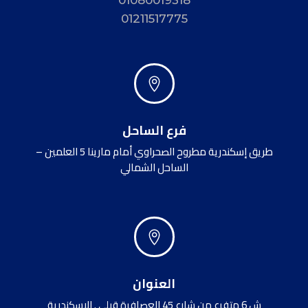
01211517775

فرع الساحل
طريق إسكندرية مطروح الصحراوي أمام مارينا 5 العلمين –
الساحل الشمالي

العنوان
ش 6 متفرع من شارع 45 العصافرة قبلي . الإسكندرية